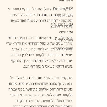
סיפורי מטופלים
התקפי החרדה שלי התחילו דווקא כשהייתי 
נחה או ישנה. התגובה הראשונה שלי היתה 
מערכות יחסים
הפתעה - למה זה קורה עכשיו? ועוד כשאני 
הצצה למוח שלנו
מנסה להירגע? 
על השיטה
בהתחלה ניסיתי לעשות הערכת מצב - הייתי 
חשיבה חיובית
אחרי שנים של טיפול והורדתי את הלחץ שלי 
דחייה חברתית
משמעותית, לא הצלחתי לחשוב על ארוע 
יוצא דופן שיכולתי לקשר בינו לבין החרדה. 
יותר מזה - לא הצלחתי להבין איך ההתקף 
מגיע דווקא כשאני מנסה להירגע.
התקפי חרדה הם איתות של הגוף שלנו על 
רמת לחץ גבוהה שדורשת התייחסות. אנחנו 
נוטים להתייחס אליהם כתופעה בפני עצמה 
ולקשר אותה לאיזשהו מצב או שינוי קיצוני 
בחיים שלנו. למעשה, הם שלב מתקדם 
בתהליך של לחץ שהולך ונבנה לאורך זמן. 