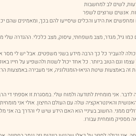
עות, לשים לב למחשבות 
ח. אנשים שרוצים לשפר 
ומחפשים את הידע והכלים שיסייעו להם בכך, ומאמינים שהם יכול
ם כמו גיל, מגדר, מצב משפחתי, עיסוק, מצב כלכלי. ההגדרה שלי מ
כולה להעביר כל כך הרבה מידע בשני משפטים. אבל יש לי מסר א
מו וגם הטוב ביותר. כל אחד יכול לשנות ולהשפיע על חייו באופ
 זה באמצעות שיטת הניאו-הומנולוגיה, אני מעבירה באמצעות הרב
 לדבר. אני מומחית לתודעה ולמוח שלי. במסגרת זו אספתי די הרב
נושית והאינטראקציה שלה עם העולם החיצון. אולי אני מומחית
לים ממני. החשוב בעיניי הוא האם הידע שיש לי והדרך בה אני מלמ
אה מספיק מומחית עבורו.
ה. אני יכולה לספר על כאלו שהגיעו רווקות וזה נגמר בחתונה. אבל