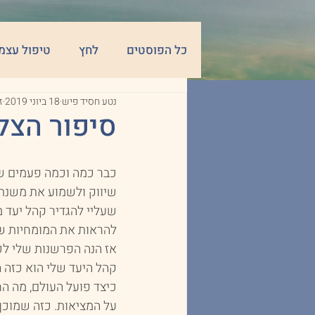
כל הפוסטים
לחץ
טיפול עצמ
נטע חסיד פיש
18 ביוני 2019
זמ
חשיבה חיובית
דחייה חברתית
סיפור הצל
כבר כמה וכמה פעמים שי
שיווק ולשמוע את משנתם
שעליי להגדיר קהל יעד מד
להראות את המומחיות של
אז הנה הפרשנות שלי לכ
קהל היעד שלי הוא כזה 
כיצד פועל העולם, מה הח
על המציאות. כזה שמוכן 