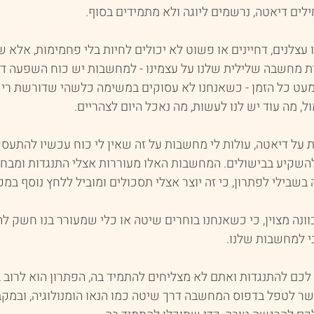
לים דיאטה, נרשמים ליוגה ולא מתמידים בסוף.
 עצלנים, דחיינים או פשוט לא יכולים לחיות בלי פחמימות, אלא ש
מחשבה שלילית שלנו על עצמינו - למחשבות יש כוח השפעה דומ
עט כל הזמן - כשאנחנו לא עסוקים במשימה כלשהי שדורשת ריכוז
, מה עוד יש לנו לעשות, מה נאכל היום לצהריים. 
על דיאטה, עולות לי מחשבות על זה שאין לי כוח עכשיו להתעסק 
השקיע בבישולים. המחשבות האלו מעוררות אצלי התנגדות ומבחינ
בשבילי לפתרון, כי זה יוצר אצלי תסכולים ומוביל ללחץ נוסף במקו
ונה מצוין, כי כשאנחנו בוחרים שיטה או כלי שמעורר בנו חשק לה
בי למחשבות שלנו. 
כם להתנגדות ואתם לא מצליחים להתמיד בה, הפתרון הוא לרוב
ר לטפל בדפוס המחשבה דרך שיטה כמו הנאו הומנולוגיה, ובמקב