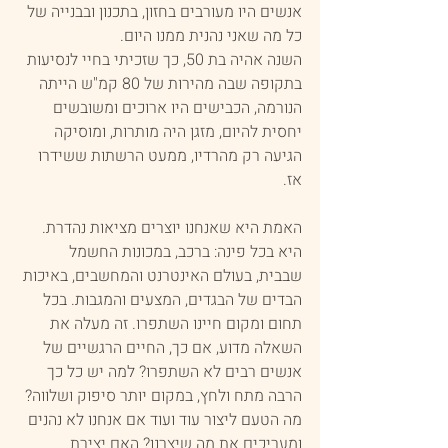
אנשים היו מעורבים בחזון, בתכנון ובבנייה של 
כל מה שאני נהנית ממנו היום. 
השנה אהיה בת 50, כך שזכיתי בחיי לנסיעות 
בתקופה שבה מהירות של 80 קמ"ש הייתה 
הנורמה, הכבישים היו ארוכים ומשובשים 
יחסית להיום, מזגן היה מותרות, ומוסיקה 
הגיעה רק מהרדיו, ממעט הרשתות ששידרו 
אז. 
האמת היא שאנחנו יוצרים מציאות נהדרת. 
היא בכל פינה: ברכב, במכונות החשמל 
שבבית, בעולם האינטרנט והמחשבים, באיכות 
הבדים של הבגדים, המצעים והמגבות. בכל 
תחום ומקום חיינו השתפרו. זה מעלה את 
השאלה מדוע, אם כך, החיים הרגשיים של 
אנשים רבים לא השתפרו? למה יש כל כך 
הרבה מתח ולחץ, במקום יותר סיפוק ושלווה? 
מה הטעם ליצור עוד ועוד אם אנחנו לא נהנים 
ומעריכים את מה שיצרנו? האם יצירת 