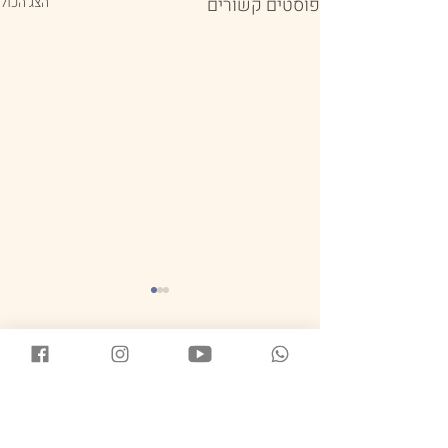
פוסטים קשורים
הצג הכול
תגובות
מתחילים לטפל
בלחץ של עצמכם
כתיבת תגובה...