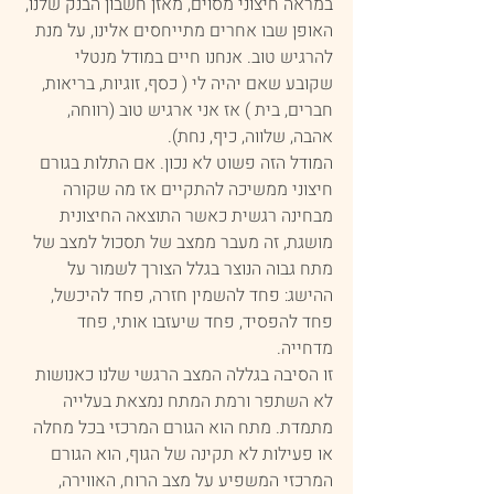
במראה חיצוני מסוים, מאזן חשבון הבנק שלנו, 
האופן שבו אחרים מתייחסים אלינו, על מנת 
להרגיש טוב. אנחנו חיים במודל מנטלי 
שקובע שאם יהיה לי ( כסף, זוגיות, בריאות, 
חברים, בית ) אז אני ארגיש טוב (רווחה, 
אהבה, שלווה, כיף, נחת). 
המודל הזה פשוט לא נכון. אם התלות בגורם 
חיצוני ממשיכה להתקיים אז מה שקורה 
מבחינה רגשית כאשר התוצאה החיצונית 
מושגת, זה מעבר ממצב של תסכול למצב של 
מתח גבוה הנוצר בגלל הצורך לשמור על 
ההישג: פחד להשמין חזרה, פחד להיכשל, 
פחד להפסיד, פחד שיעזבו אותי, פחד 
מדחייה.
זו הסיבה בגללה המצב הרגשי שלנו כאנושות 
לא השתפר ורמת המתח נמצאת בעלייה 
מתמדת. מתח הוא הגורם המרכזי בכל מחלה 
או פעילות לא תקינה של הגוף, הוא הגורם 
המרכזי המשפיע על מצב הרוח, האווירה, 