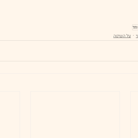
חד
י
על השיטה