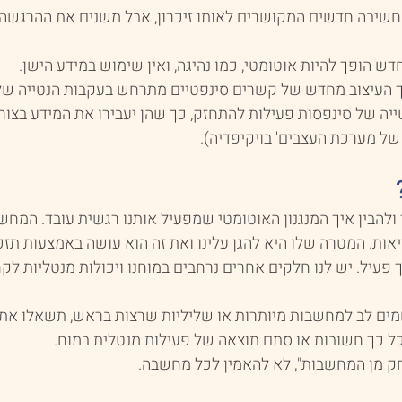
י חשיבה חדשים המקושרים לאותו זיכרון, אבל משנים את ההרגשה.
ש הופך להיות אוטומטי, כמו נהיגה, ואין שימוש במידע הישן. 
ך העיצוב מחדש של קשרים סינפטיים מתרחש בעקבות הנטייה של 
ייה של סינפסות פעילות להתחזק, כך שהן יעבירו את המידע בצורה 
של מערכת העצבים' בויקיפדיה).
להבין איך המנגנון האוטומטי שמפעיל אותנו רגשית עובד. המחש
ות. המטרה שלו היא להגן עלינו ואת זה הוא עושה באמצעות תזכ
ך פעיל. יש לנו חלקים אחרים נרחבים במוחנו ויכולות מנטליות לק
ים לב למחשבות מיותרות או שליליות שרצות בראש, תשאלו את 
כל כך חשובות או סתם תוצאה של פעילות מנטלית במוח. 
ק מן המחשבות", לא להאמין לכל מחשבה. 